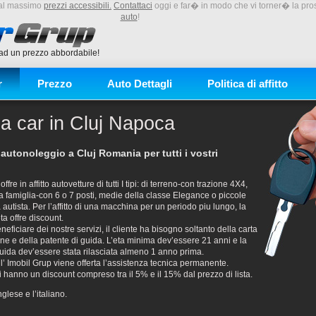
, al massimo
prezzi accessibili.
Contattaci
oggi e far� in modo che vi torner� la pro
auto
!
 ad un prezzo abbordabile!
r
Prezzo
Auto Dettagli
Politica di affitto
a car in Cluj Napoca
i autonoleggio a Cluj Romania per tutti i vostri
ffre in affitto autovetture di tutti I tipi: di terreno-con trazione 4X4,
 famiglia-con 6 o 7 posti, medie della classe Elegance o piccole
autista. Per l’affitto di una macchina per un periodo piu lungo, la
ta offre discount.
neficiare dei nostre servizi, il cliente ha bisogno soltanto della carta
one e della patente di guida. L’eta minima dev’essere 21 anni e la
uida dev’essere stata rilasciata almeno 1 anno prima.
ell’ Imobil Grup viene offerta l’assistenza tecnica permanente.
deli hanno un discount compreso tra il 5% e il 15% dal prezzo di lista.
glese e l’italiano.