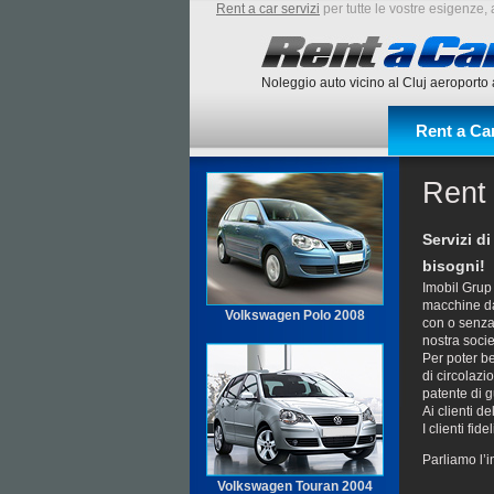
Rent a car servizi
per tutte le vostre esigenze
Noleggio auto vicino al Cluj aeroporto
Rent a Ca
Rent 
Servizi d
bisogni!
Imobil Grup o
macchine da
Volkswagen Polo 2008
con o senza 
nostra socie
Per poter be
di circolazi
patente di g
Ai clienti d
I clienti fi
Parliamo l’in
Volkswagen Touran 2004