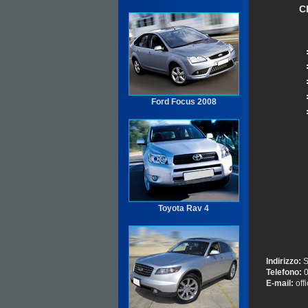
C
Ford Focus 2008
Toyota Rav 4
Indirizzo:
S
Telefono:
0
E-mail:
off